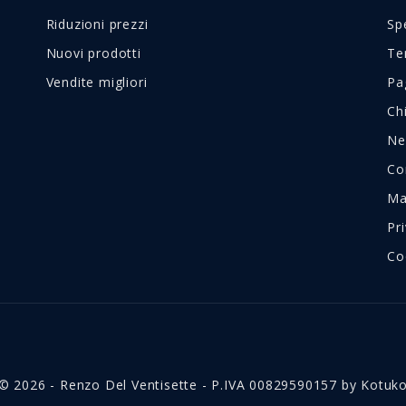
Riduzioni prezzi
Sp
Nuovi prodotti
Te
Vendite migliori
Pa
Ch
Ne
Co
Ma
Pr
Co
© 2026 - Renzo Del Ventisette - P.IVA 00829590157 by Kotuk