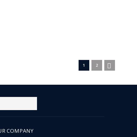

1
2
UR COMPANY