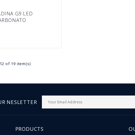
DINA G9 LED
ARBONATO
2 of 19 item(s)
UR NESLETTER
PRODUCTS
O