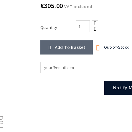
€305.00
VAT included
Quantity

Add To Basket
Out-of-Stock

Notify 
g