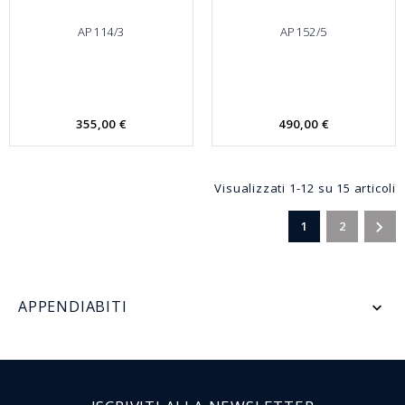
AP114/3
AP152/5
355,00 €
490,00 €
Visualizzati 1-12 su 15 articoli

1
2
APPENDIABITI
