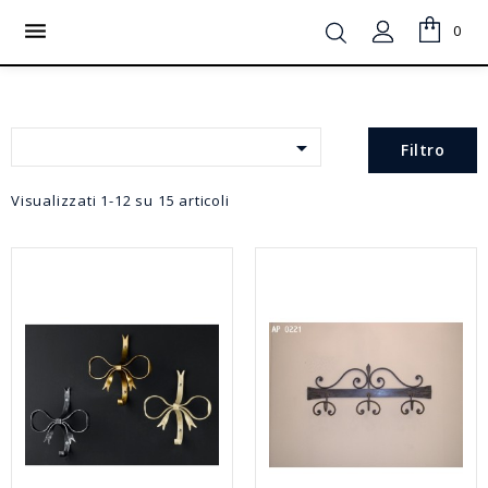
LA SPEDIZIONE È GRATUITA IN TUTTA ITALIA PER ORDINI

0
MINIMO 60 €
VIENI A TROVARCI IN NEGOZIO

Filtro
Visualizzati 1-12 su 15 articoli