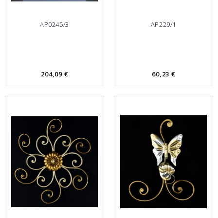
AP0245/3
AP229/1
204,09 €
60,23 €