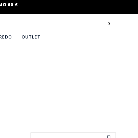
MO 60 €
0
REDO
OUTLET