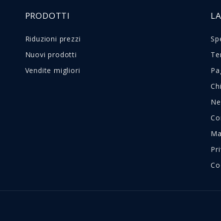
PRODOTTI
L
Riduzioni prezzi
Sp
Nuovi prodotti
Te
Vendite migliori
Pa
Ch
Ne
Co
Ma
Pr
Co