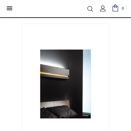
LA SPEDIZIONE È GRATUITA IN TUTTA ITALIA PER ORDINI

0
MINIMO 60 €
VIENI A TROVARCI IN NEGOZIO