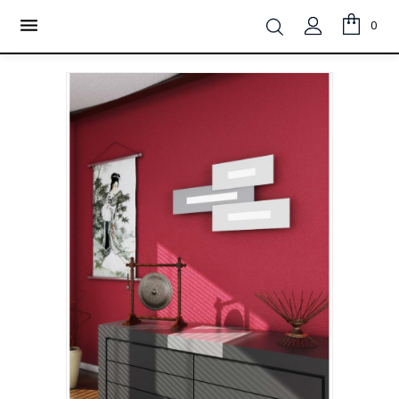
LA SPEDIZIONE È GRATUITA IN TUTTA ITALIA PER ORDINI

0
MINIMO 60 €
VIENI A TROVARCI IN NEGOZIO